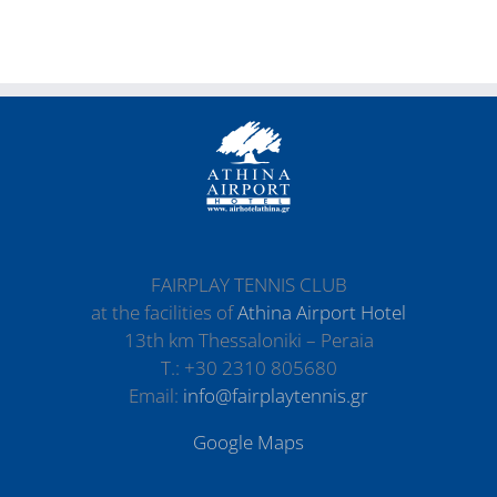
FAIRPLAY TENNIS CLUB
at the facilities of
Athina Airport Hotel
13th km Thessaloniki – Peraia
Τ.: +30 2310 805680
Email:
info@fairplaytennis.gr
Google Maps