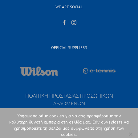
WE ARE SOCIAL
OFFICIAL SUPPLIERS
ΠΟΛΙΤΙΚΗ ΠΡΟΣΤΑΣΙΑΣ ΠΡΟΣΩΠΙΚΩΝ
ΔΕΔΟΜΕΝΩΝ
Χρησιμοποιούμε cookies για να σας προσφέρουμε την
καλύτερη δυνατή εμπειρία στη σελίδα μας. Εάν συνεχίσετε να
χρησιμοποιείτε τη σελίδα μας συμφωνείτε στη χρήση των
cookies.
Copyright 2017 Fairplay Tennis Club | All Rights Reserved | Κατασκευή