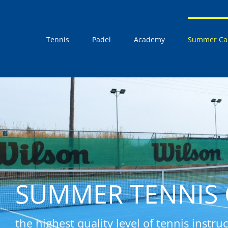
Skip
to
content
Tennis
Padel
Academy
Summer C
SUMMER TENNIS
the highest quality level of tennis instru