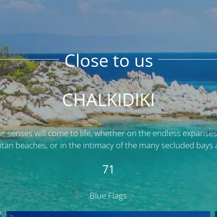
Close to us
CHALKIDIKI
our senses will come to life, whether on the endless expanses
tan beaches, or in the intimacy of the many secluded bays 
71
Blue Flags