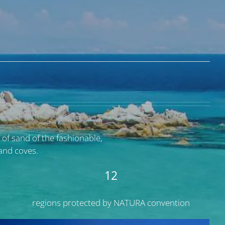
 of sand of the fashionable,
and coves.
12
regions protected by NATURA convention