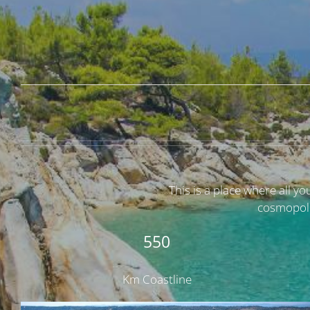
This is a place where all y
cosmopoli
550
Km Coastline