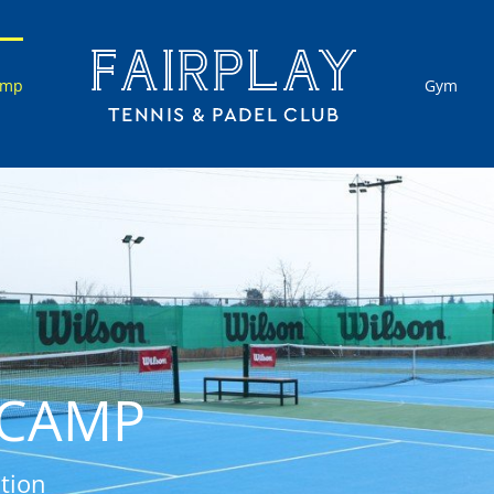
amp
Gym
 CAMP
ction