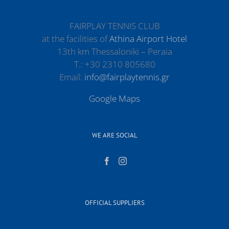
FAIRPLAY TENNIS CLUB
at the facilities of
Athina Airport Hotel
13th km Thessaloniki – Peraia
Τ.: +30 2310 805680
Email:
info@fairplaytennis.gr
Google Maps
WE ARE SOCIAL
OFFICIAL SUPPLIERS