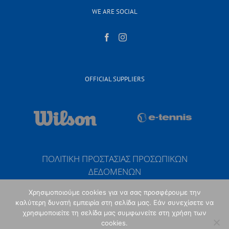
WE ARE SOCIAL
OFFICIAL SUPPLIERS
ΠΟΛΙΤΙΚΗ ΠΡΟΣΤΑΣΙΑΣ ΠΡΟΣΩΠΙΚΩΝ
ΔΕΔΟΜΕΝΩΝ
Χρησιμοποιούμε cookies για να σας προσφέρουμε την
καλύτερη δυνατή εμπειρία στη σελίδα μας. Εάν συνεχίσετε να
χρησιμοποιείτε τη σελίδα μας συμφωνείτε στη χρήση των
cookies.
Copyright 2017 Fairplay Tennis Club | All Rights Reserved | Κατασκευή