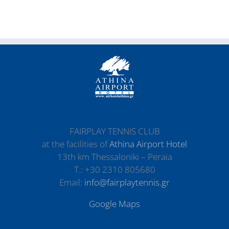
FAIRPLAY TENNIS CLUB
at the facilities of
Athina Airport Hotel
13th km Thessaloniki – Peraia
Τ.: +30 2310 805680
Email:
info@fairplaytennis.gr
Google Maps