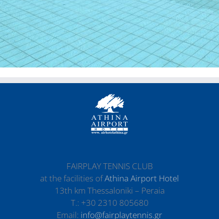
FAIRPLAY TENNIS CLUB
at the facilities of
Athina Airport Hotel
13th km Thessaloniki – Peraia
Τ.: +30 2310 805680
Email:
info@fairplaytennis.gr