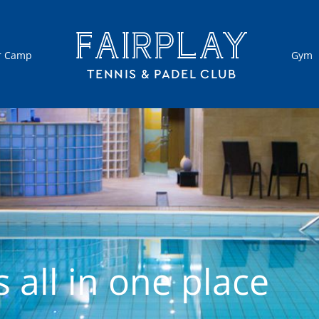
 Camp
Gym
 all in one place