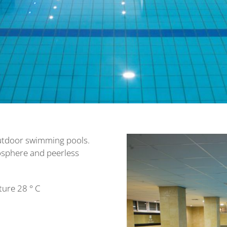
outdoor swimming pools.
osphere and peerless
ure 28 ° C