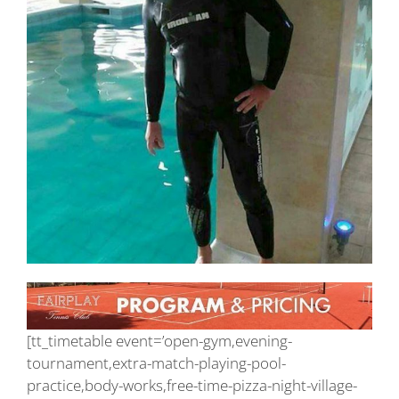
[tt_timetable event=’open-gym,evening-
tournament,extra-match-playing-pool-
practice,body-works,free-time-pizza-night-village-