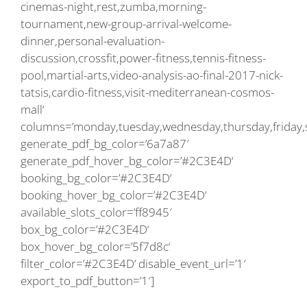
cinemas-night,rest,zumba,morning-
tournament,new-group-arrival-welcome-
dinner,personal-evaluation-
discussion,crossfit,power-fitness,tennis-fitness-
pool,martial-arts,video-analysis-ao-final-2017-nick-
tatsis,cardio-fitness,visit-mediterranean-cosmos-
mall‘
columns=’monday,tuesday,wednesday,thursday,friday,
generate_pdf_bg_color=’6a7a87′
generate_pdf_hover_bg_color=’#2C3E4D‘
booking_bg_color=’#2C3E4D‘
booking_hover_bg_color=’#2C3E4D‘
available_slots_color=’ff8945′
box_bg_color=’#2C3E4D‘
box_hover_bg_color=’5f7d8c‘
filter_color=’#2C3E4D‘ disable_event_url=’1′
export_to_pdf_button=’1′]