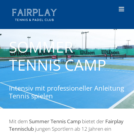
Skip
to
content
SOMMER
TENNIS CAMP
Intensiv mit professioneller Anleitung
Tennis spielen
Mit dem
Summer Tennis Camp
bietet der
Fairplay
Tennisclub
jungen Sportlern ab 12 Jahren ein